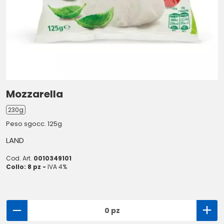
Mozzarella
230g
Peso sgocc. 125g
LAND
Cod. Art.
0010349101
Collo: 8 pz -
IVA 4%
0 pz