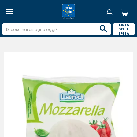
 LISTA 
DELLA 
SPESA 