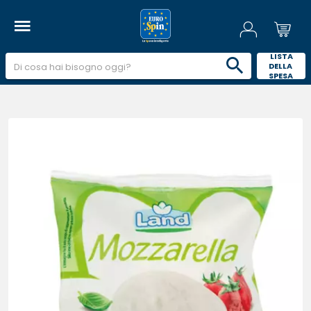
 LISTA 
DELLA 
SPESA 