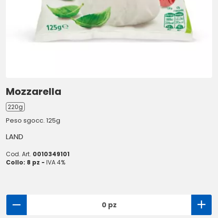
Mozzarella
220g
Peso sgocc. 125g
LAND
Cod. Art.
0010349101
Collo: 8 pz -
IVA 4%
0 pz