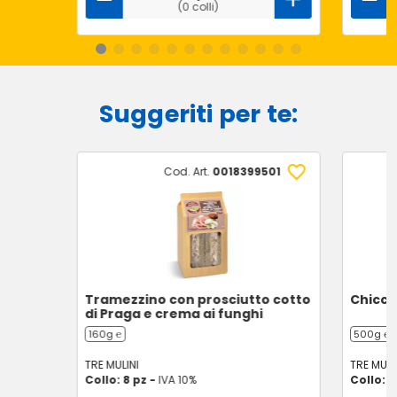
(0 colli)
Suggeriti per te:
Cod. Art.
0018399501
Tramezzino con prosciutto cotto
Chicch
di Praga e crema ai funghi
160g ℮
500g ℮
TRE MULINI
TRE MULI
Collo: 8 pz -
IVA 10%
Collo: 8