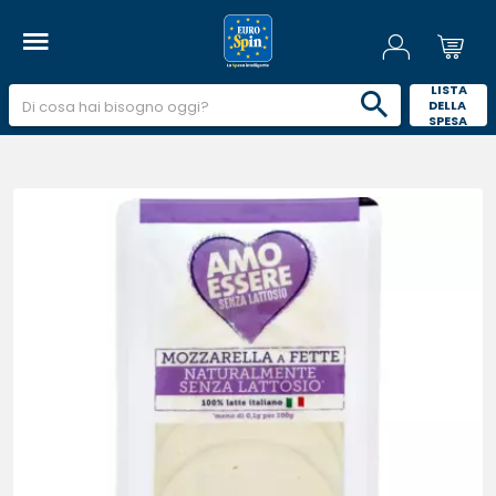
 LISTA 
DELLA 
SPESA 