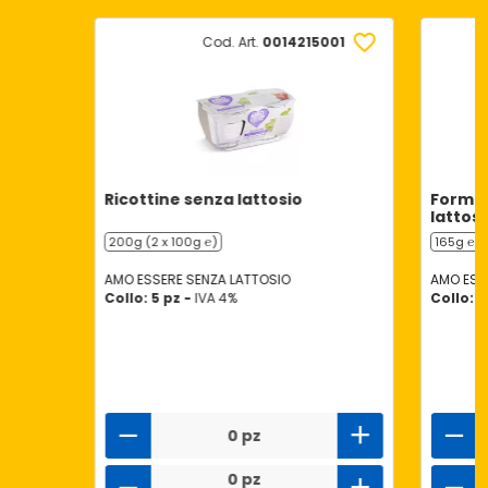
Cod. Art.
0014215001
Ricottine senza lattosio
Formag
lattosi
200g (2 x 100g ℮)
165g ℮
AMO ESSERE SENZA LATTOSIO
AMO ESS
Collo: 5 pz -
IVA 4%
Collo: 8
0 pz
0 pz