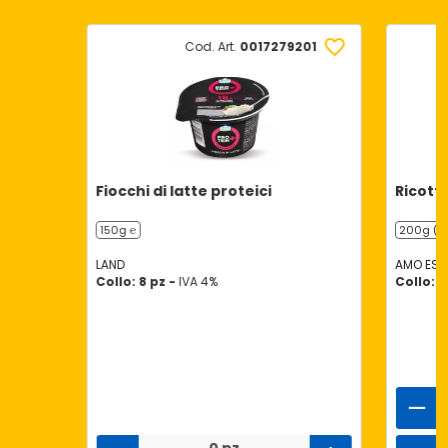
Cod. Art.
0017279201
Fiocchi di latte proteici
Ricotti
150g ℮
200g (2 
LAND
AMO ESS
Collo: 8 pz -
IVA 4%
Collo: 5