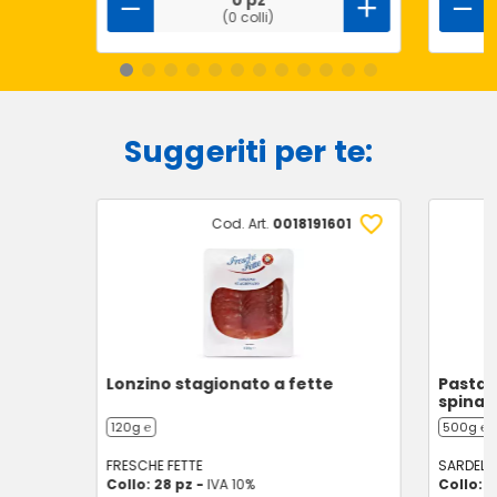
0 pz
(0 colli)
Suggeriti per te:
Cod. Art.
0018191601
Lonzino stagionato a fette
Pasta r
spinac
120g ℮
500g ℮
FRESCHE FETTE
SARDELIZ
Collo: 28 pz -
IVA 10%
Collo: 1