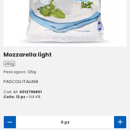
Mozzarella light
240g
Peso sgocc. 125g
PASCOLI ITALIANI
Cod. Art.
0012796801
Collo: 12 pz -
IVA 4%
0 pz