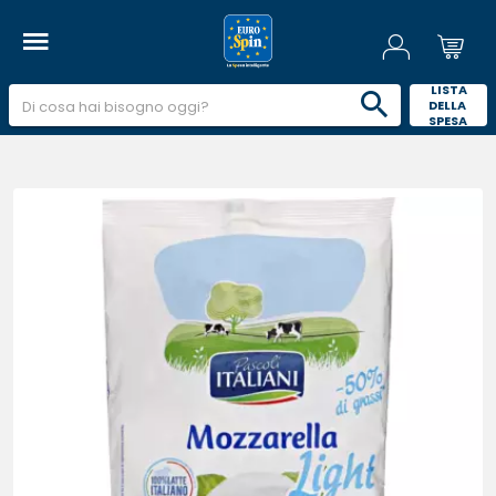
 LISTA 
DELLA 
SPESA 