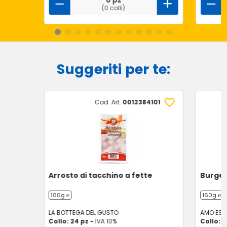
0 pz
(0 colli)
Suggeriti per te:
Cod. Art.
0012384101
Arrosto di tacchino a fette
Burger 
100g ℮
160g ℮
LA BOTTEGA DEL GUSTO
AMO ESS
Collo: 24 pz -
IVA 10%
Collo: 8