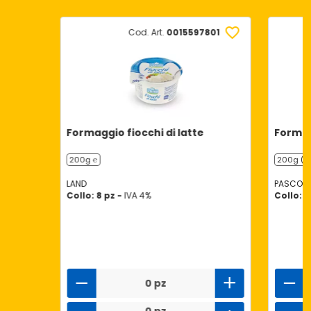
Cod. Art.
0015597801
Formaggio fiocchi di latte
Formag
200g ℮
200g (2 
LAND
PASCOLI 
Collo: 8 pz -
IVA 4%
Collo: 6
0 pz