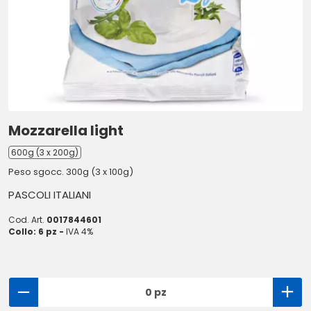
Mozzarella light
600g (3 x 200g)
Peso sgocc. 300g (3 x 100g)
PASCOLI ITALIANI
Cod. Art.
0017844601
Collo: 6 pz -
IVA 4%
0 pz