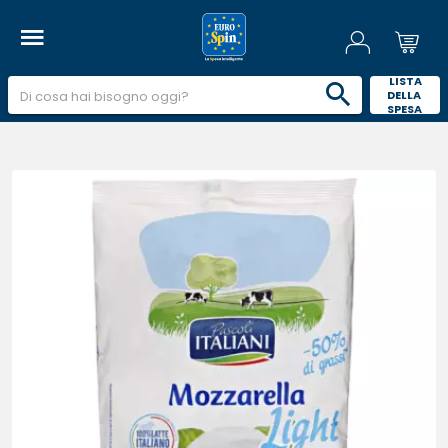
 LISTA 
DELLA 
SPESA 