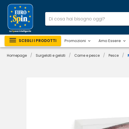
SCEGLI I PRODOTTI
Promozioni
Amo Essere
/
/
/
/
Homepage
Surgelati e gelati
Carne e pesce
Pesce