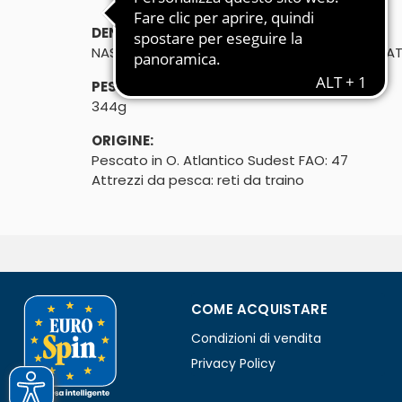
DENOMINAZIONE DI VENDITA:
NASELLO SUDAFRICANO 300-500G HG SURGELA
PESO SGOCCIOLATO:
344g
ORIGINE:
Pescato in O. Atlantico Sudest FAO: 47 

Attrezzi da pesca: reti da traino
COME ACQUISTARE
Condizioni di vendita
Privacy Policy