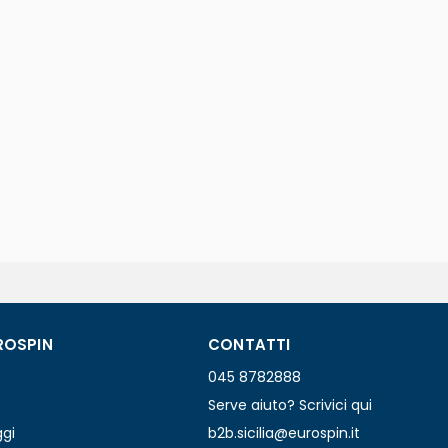
ROSPIN
CONTATTI
045 8782888
Serve aiuto? Scrivici qui
ggi
b2b.sicilia@eurospin.it