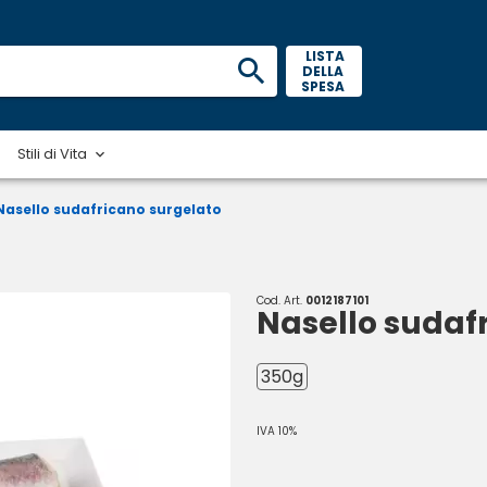
 LISTA 
DELLA 
SPESA 
Stili di Vita
Nasello sudafricano surgelato
Cod. Art.
0012187101
Nasello sudaf
350g
IVA 10%