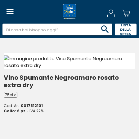
 LISTA 
DELLA 
SPESA 
Vino Spumante Negroamaro rosato
extra dry
75cl ℮
Cod. Art.
0017512101
Collo: 6 pz -
IVA 22%