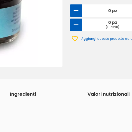
0 pz
0 pz
(0 colli)
Aggiungi questo prodotto ad un
Ingredienti
Valori nutrizionali