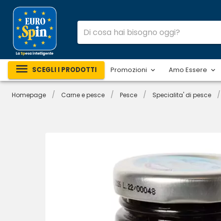
SCEGLI I PRODOTTI
Promozioni
Amo Essere
/
/
/
/
Homepage
Carne e pesce
Pesce
Specialita' di pesce