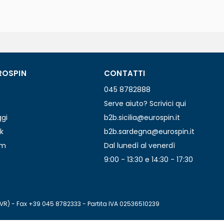
ROSPIN
CONTATTI
045 8782888
Serve aiuto? Scrivici qui
ggi
b2b.sicilia@eurospin.it
k
b2b.sardegna@eurospin.it
am
Dal lunedì al venerdì
9:00 - 13:30 e 14:30 - 17:30
(VR) - Fax +39 045 8782333 - Partita IVA 02536510239