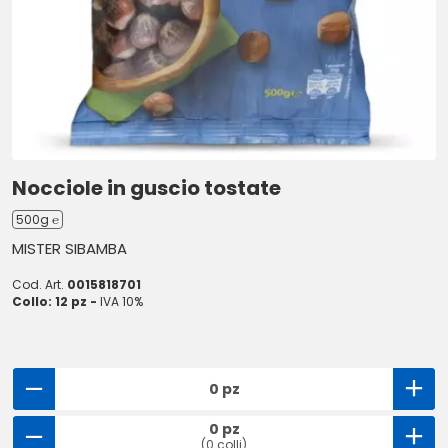
Nocciole in guscio tostate
500g ℮
MISTER SIBAMBA
Cod. Art.
0015818701
Collo: 12 pz -
IVA 10%
0 pz
0 pz
(0 colli)