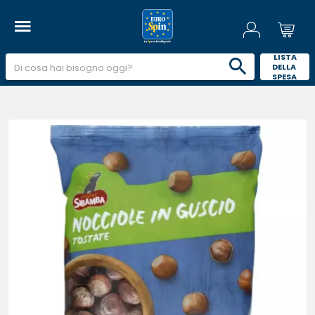
 LISTA 
DELLA 
SPESA 