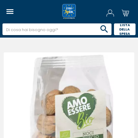
 LISTA 
DELLA 
SPESA 