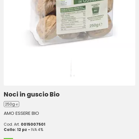
Noci in guscio Bio
250g ℮
AMO ESSERE BIO
Cod. Art.
0015007501
Collo: 12 pz -
IVA 4%