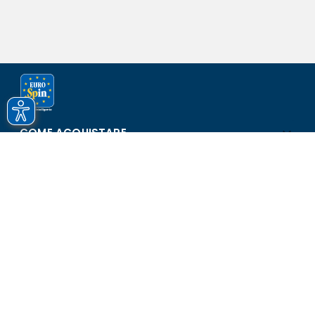
COME ACQUISTARE
ASSISTENZA E SICUREZZA
SCOPRI EUROSPIN
CONTATTI
Eurospin Italia S.p.A. in collaborazione con le altre società del
gruppo - Via Campalto 3/d - 37036 San Martino Buon Albergo