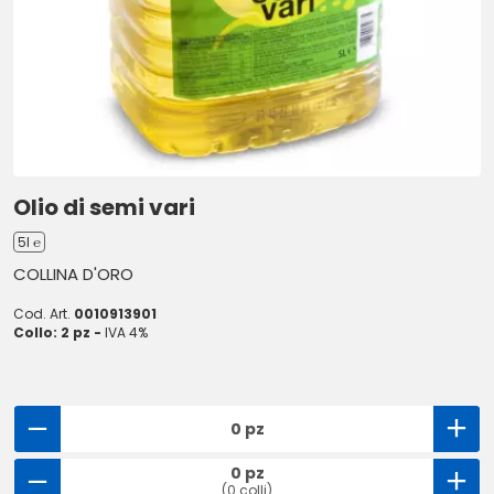
Olio di semi vari
5l ℮
COLLINA D'ORO
Cod. Art.
0010913901
Collo: 2 pz -
IVA 4%
0 pz
0 pz
(0 colli)