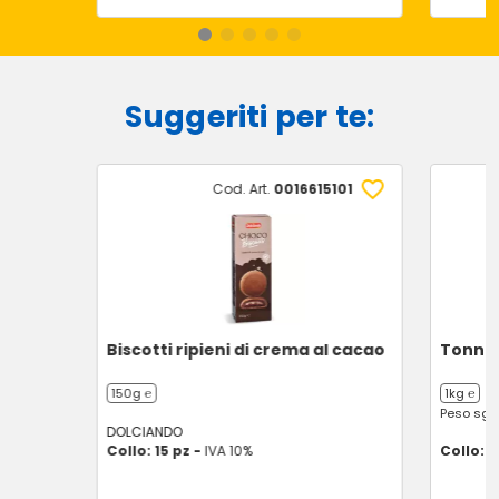
Suggeriti per te:
Cod. Art.
0016615101
Biscotti ripieni di crema al cacao
Tonno a
150g ℮
1kg ℮
Peso sgo
DOLCIANDO
Collo: 15 pz -
IVA 10%
Collo: 1