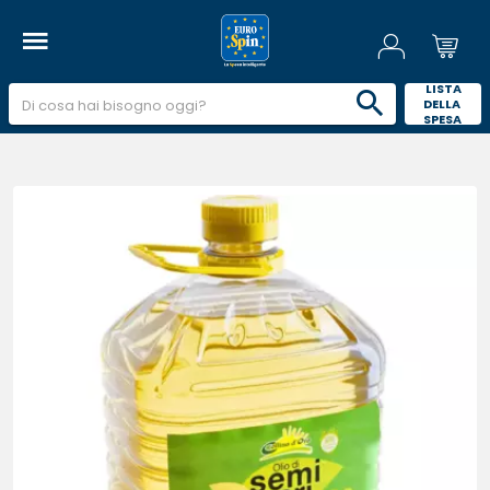
 LISTA 
DELLA 
SPESA 