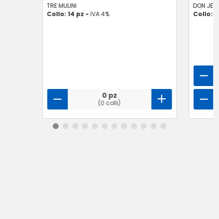
TRE MULINI
DON JER
Collo: 14 pz -
IVA 4%
Collo: 1
0 pz
(0 colli)