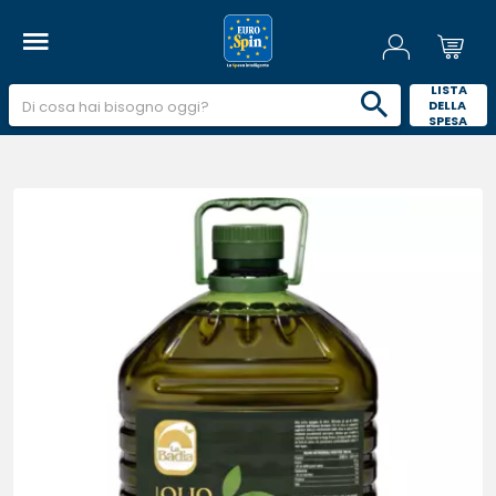
 LISTA 
DELLA 
SPESA 