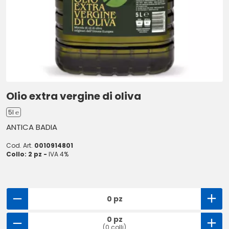
Olio extra vergine di oliva
5l ℮
ANTICA BADIA
Cod. Art.
0010914801
Collo: 2 pz -
IVA 4%
0 pz
0 pz
(0 colli)