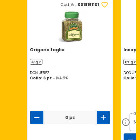
Cod. Art.
0018191101
Origano foglie
Insapor
48g ℮
120g ℮
DON JEREZ
DON JER
Collo: 6 pz -
IVA 5%
Collo: 1
GU
0 pz