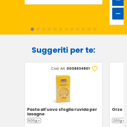
Suggeriti per te:
Cod. Art.
0008934801
Pasta all'uovo sfoglia ruvida per
Orzo t
lasagne
500g ℮
200g ℮