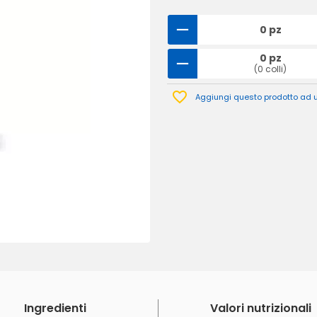
0 pz
0 pz
(0 colli)
Aggiungi questo prodotto ad un
Ingredienti
Valori nutrizionali