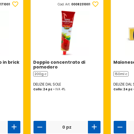
171001
Cod. Art.
0008231001
 in brick
Doppio concentrato di
Maionese
pomodoro
200g ℮
150ml ℮
DELIZIE DAL SOLE
DELIZIE DAL
Collo: 24 pz -
IVA 4%
Collo: 24 pz
0 pz