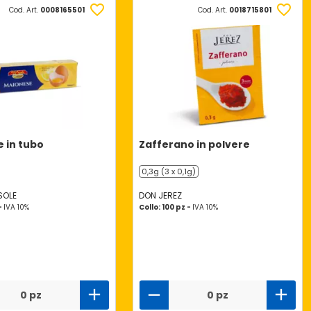
Cod. Art.
0008165501
Cod. Art.
0018715801
 in tubo
Zafferano in polvere
0,3g (3 x 0,1g)
 SOLE
DON JEREZ
 -
IVA 10%
Collo: 100 pz -
IVA 10%
0 pz
0 pz