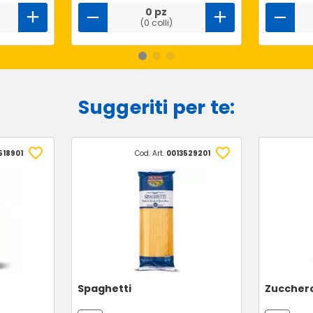
0 pz
(0 colli)
Suggeriti per te:
518901
Cod. Art.
0013529201
Spaghetti
Zuccher