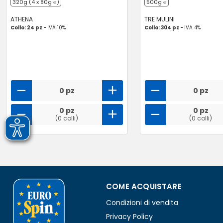
320g (4 x 80g ℮)
500g ℮
ATHENA
TRE MULINI
Collo: 24 pz -
IVA 10%
Collo: 304 pz -
IVA 4%
0 pz
0 pz
0 pz
0 pz
(0 colli)
(0 colli)
COME ACQUISTARE
Condizioni di vendita
Privacy Policy