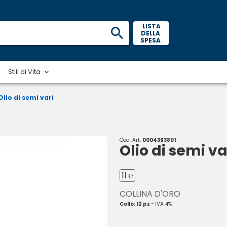
 LISTA 
DELLA 
SPESA 
Stili di Vita
Olio di semi vari
Cod. Art.
0004363801
Olio di semi va
1l ℮
COLLINA D'ORO
Collo: 12 pz -
IVA 4%