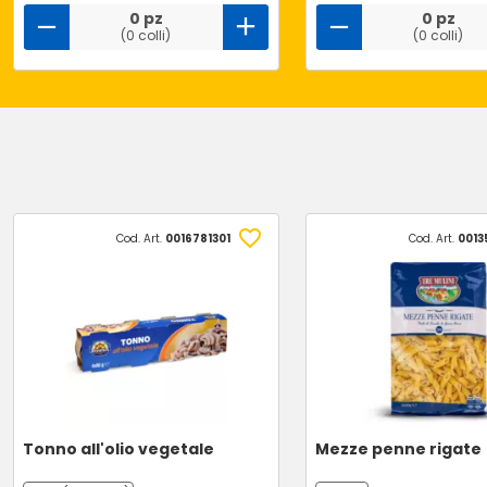
0 pz
0 pz
(0 colli)
(0 colli)
Cod. Art.
0016781301
Cod. Art.
0013
Tonno all'olio vegetale
Mezze penne rigate