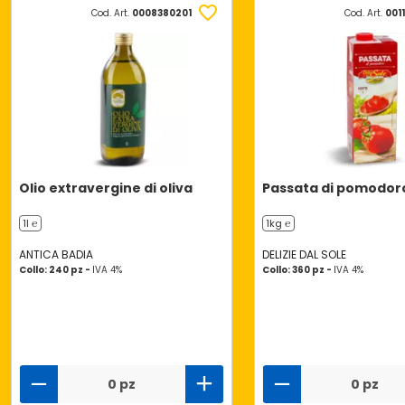
Cod. Art.
0008380201
Cod. Art.
0011
Olio extravergine di oliva
Passata di pomodoro
1l ℮
1kg ℮
ANTICA BADIA
DELIZIE DAL SOLE
Collo: 240 pz -
IVA 4%
Collo: 360 pz -
IVA 4%
0 pz
0 pz