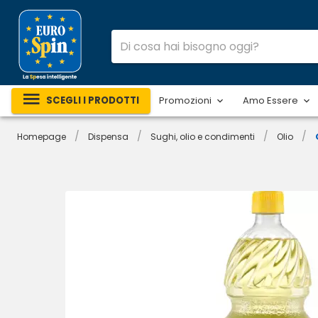
SCEGLI I PRODOTTI
Promozioni
Amo Essere
/
/
/
/
Homepage
Dispensa
Sughi, olio e condimenti
Olio