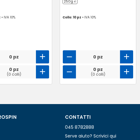
250g ℮
z -
IVA 10%
Collo: 10 pz -
IVA 10%
0 pz
0 pz
0 pz
0 pz
(0 colli)
(0 colli)
ROSPIN
CONTATTI
045 8782888
Serve aiuto? Scrivici qui