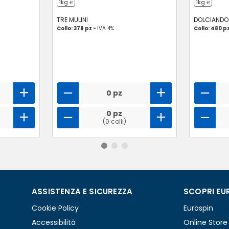
1kg ℮
1kg ℮
TRE MULINI
DOLCIANDO
Collo: 378 pz -
IVA 4%
Collo: 480 p
0 pz
0 pz
(0 colli)
ASSISTENZA E SICUREZZA
SCOPRI EU
Cookie Policy
Eurospin
Accessibilità
Online Store