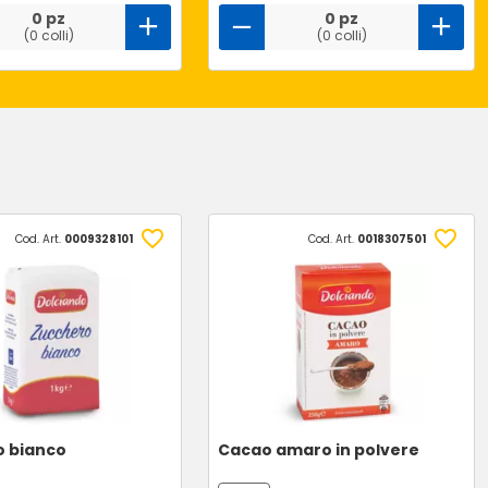
0 pz
0 pz
(0 colli)
(0 colli)
Cod. Art.
0009328101
Cod. Art.
0018307501
o bianco
Cacao amaro in polvere