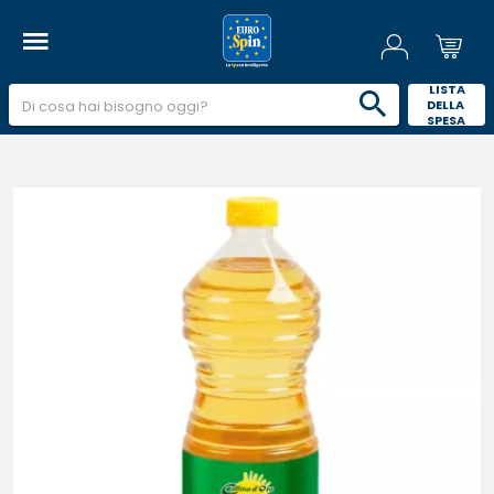
 LISTA 
DELLA 
SPESA 