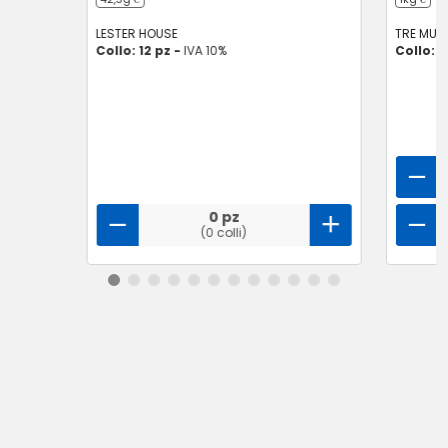
LESTER HOUSE
TRE MULI
Collo: 12 pz -
IVA 10%
Collo: 
0 pz
(0 colli)