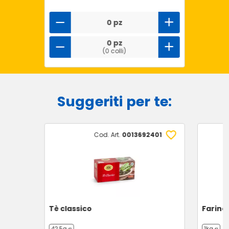
0 pz
0 pz
(0 colli)
Suggeriti per te:
Cod. Art.
0013692401
Tè classico
Farina
42,5g ℮
1kg ℮