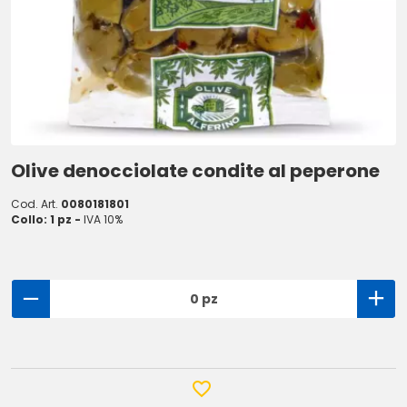
Olive denocciolate condite al peperone
Cod. Art.
0080181801
Collo: 1 pz -
IVA 10%
0 pz