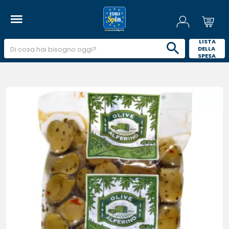
 LISTA 
DELLA 
SPESA 