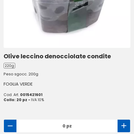
Olive leccino denocciolate condite
220g
Peso sgocc. 200g
FOGLIA VERDE
Cod. Art.
0015421601
Collo: 20 pz -
IVA 10%
0 pz