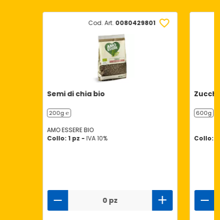
Cod. Art.
0080429801
Semi di chia bio
Zucchi
200g ℮
600g
AMO ESSERE BIO
Collo: 1 pz -
IVA 10%
Collo: 1
0 pz