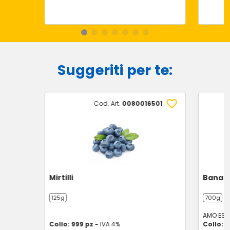
Suggeriti per te:
Cod. Art.
0080016501
Mirtilli
Banane
125g
700g
AMO ESS
Collo: 999 pz -
IVA 4%
Collo: 1