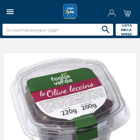
 LISTA 
DELLA 
SPESA 