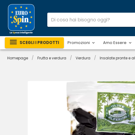
SCEGLI I PRODOTTI
Promozioni
Amo Essere
/
/
/
Homepage
Frutta e verdura
Verdura
Insalate pronte e al