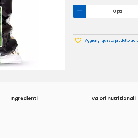
0 pz
Aggiungi questo prodotto ad un
Ingredienti
Valori nutrizionali