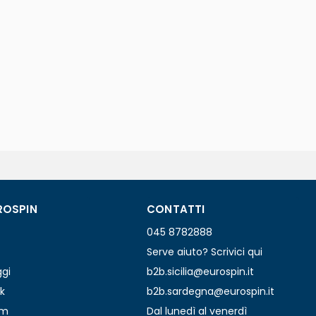
ROSPIN
CONTATTI
045 8782888
Serve aiuto? Scrivici qui
ggi
b2b.sicilia@eurospin.it
k
b2b.sardegna@eurospin.it
am
Dal lunedì al venerdì