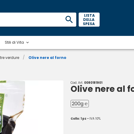
 LISTA 
DELLA 
SPESA 
Stili di Vita
/
tre verdure
Olive nere al forno
Cod. Art.
0080181901
Olive nere al f
200g ℮
Collo: 1 pz -
IVA 10%