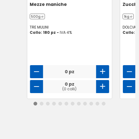
Mezze maniche
Zucche
500g ℮
1kg ℮
TRE MULINI
DOLCIAN
Collo: 180 pz -
IVA 4%
Collo: 
0 pz
0 pz
(0 colli)