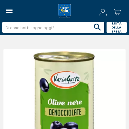
 LISTA 
DELLA 
SPESA 