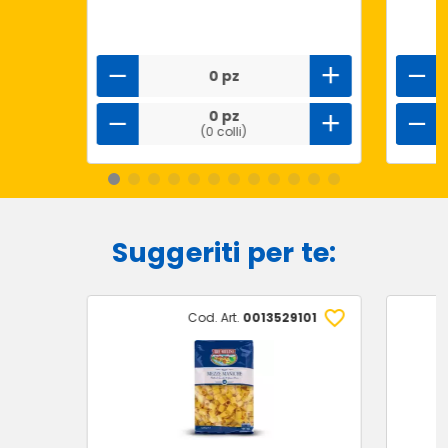
0 pz
0 pz
(0 colli)
Suggeriti per te:
Cod. Art.
0013529101