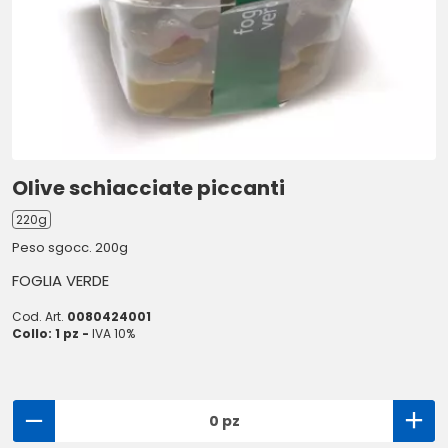
Olive schiacciate piccanti
220g
Peso sgocc. 200g
FOGLIA VERDE
Cod. Art.
0080424001
Collo: 1 pz -
IVA 10%
0 pz