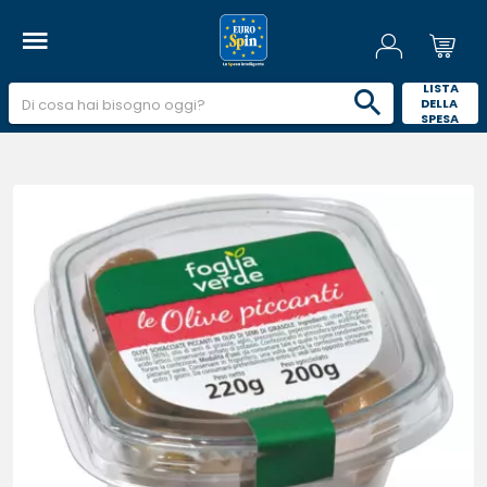
 LISTA 
DELLA 
SPESA 