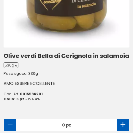
Olive verdi Bella di Cerignola in salamoia
530g ℮
Peso sgocc. 330g
AMO ESSERE ECCELLENTE
Cod. Art.
0015536201
Collo: 6 pz -
IVA 4%
0 pz