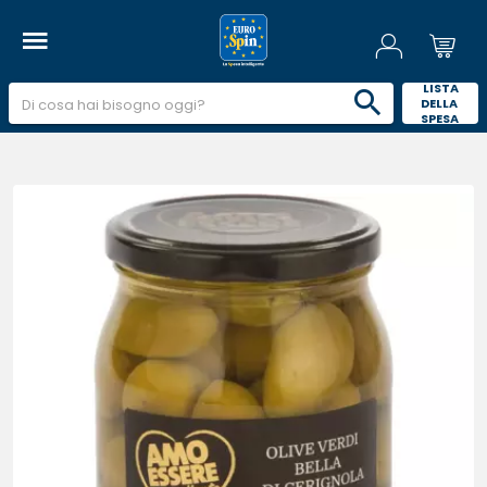
 LISTA 
DELLA 
SPESA 