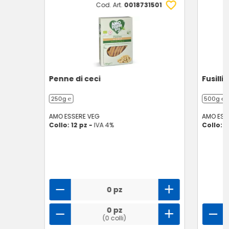
Cod. Art.
0018731501
Penne di ceci
Fusilli
250g ℮
500g ℮
AMO ESSERE VEG
AMO ESS
Collo: 12 pz -
IVA 4%
Collo: 8
0 pz
0 pz
(0 colli)