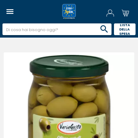
 LISTA 
DELLA 
SPESA 