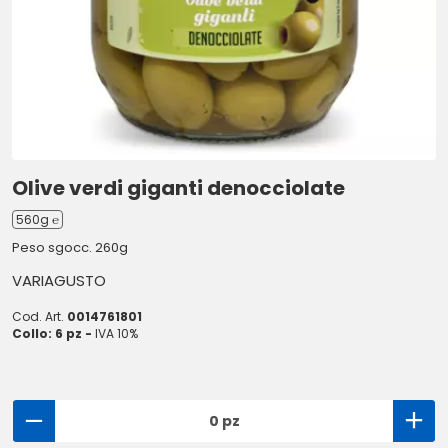
Olive verdi giganti denocciolate
560g ℮
Peso sgocc. 260g
VARIAGUSTO
Cod. Art.
0014761801
Collo: 6 pz -
IVA 10%
0 pz