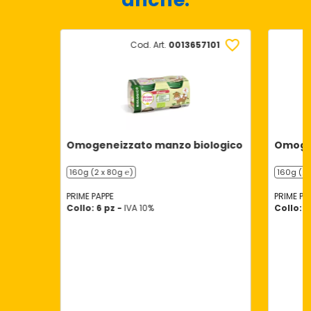
Cod. Art.
0013657101
Omogeneizzato manzo biologico
Omogen
160g (2 x 80g ℮)
160g (2 
PRIME PAPPE
PRIME PA
Collo: 6 pz -
IVA 10%
Collo: 6