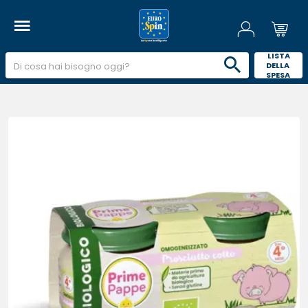
 LISTA 
DELLA 
SPESA 