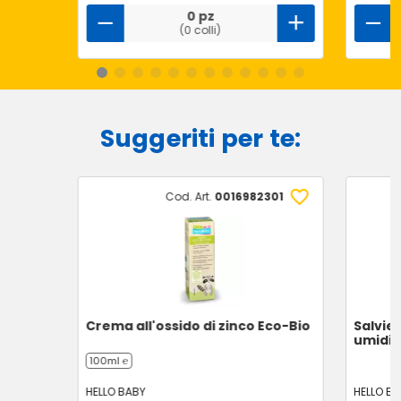
0 pz
(0 colli)
Suggeriti per te:
Cod. Art.
0016982301
Crema all'ossido di zinco Eco-Bio
Salvie
umidif
100ml ℮
HELLO BABY
HELLO BA