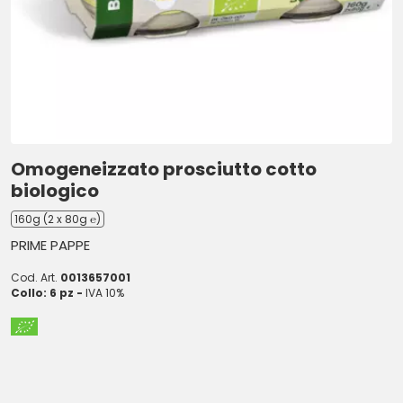
Omogeneizzato prosciutto cotto
biologico
160g (2 x 80g ℮)
PRIME PAPPE
Cod. Art.
0013657001
Collo: 6 pz -
IVA 10%