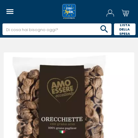
 LISTA 
DELLA 
SPESA 