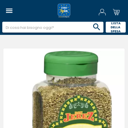
 LISTA 
DELLA 
SPESA 