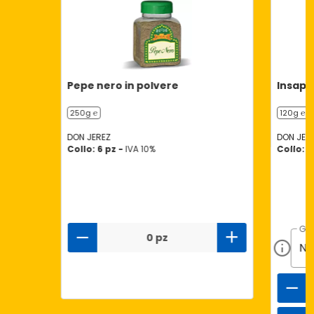
Pepe nero in polvere
Insapor
250g ℮
120g ℮
DON JEREZ
DON JER
Collo: 6 pz -
IVA 10%
Collo: 1
GU
0 pz