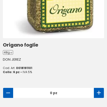
Origano foglie
48g ℮
DON JEREZ
Cod. Art.
0018191101
Collo: 6 pz -
IVA 5%
0 pz