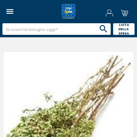
 LISTA 
DELLA 
SPESA 