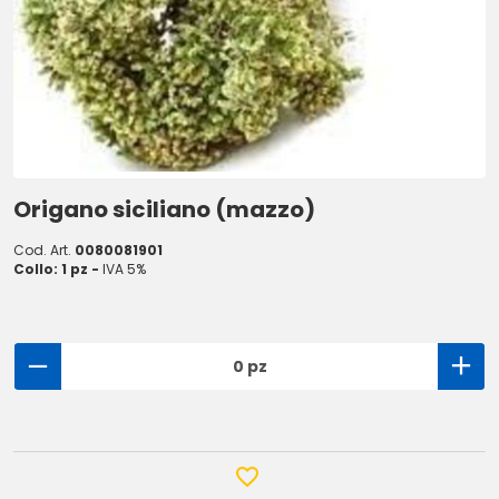
Origano siciliano (mazzo)
Cod. Art.
0080081901
Collo: 1 pz -
IVA 5%
0 pz