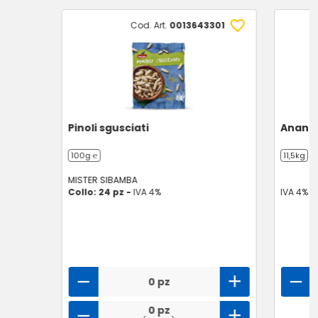
Cod. Art.
0013643301
Pinoli sgusciati
Anana
100g ℮
11,5kg
MISTER SIBAMBA
Collo: 24 pz -
IVA 4%
IVA 4%
0 pz
0 pz