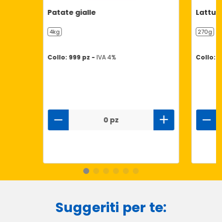
Patate gialle
Lattug
4kg
270g
Collo: 999 pz -
IVA 4%
Collo: 1
0 pz
Suggeriti per te: