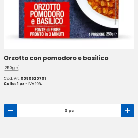
Orzotto con pomodoro e basilico
250g ℮
Cod. Art.
0080620701
Collo: 1 pz -
IVA 10%
0 pz