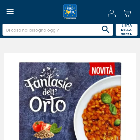
 LISTA 
DELLA 
SPESA 