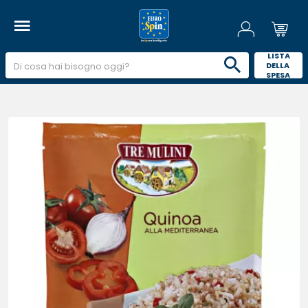
 LISTA 
DELLA 
SPESA 