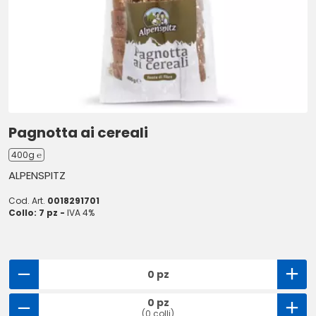
Pagnotta ai cereali
400g ℮
ALPENSPITZ
Cod. Art.
0018291701
Collo: 7 pz -
IVA 4%
0 pz
0 pz
(0 colli)