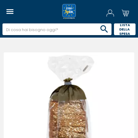
 LISTA 
DELLA 
SPESA 