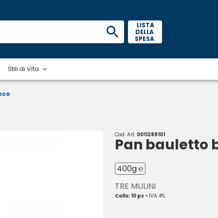
 LISTA 
DELLA 
SPESA 
Stili di Vita
nco
Cod. Art.
0011289101
Pan bauletto 
400g ℮
TRE MULINI
Collo: 10 pz -
IVA 4%