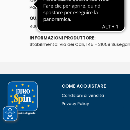
Senza olio di palma
Pane morbido a fette
QUANTITÀ:
℮
400g
INFORMAZIONI PRODUTTORE:
Stabilimento: Via dei Colli, 145 - 31058 Susega
COME ACQUISTARE
Condizioni di vendita
Privacy Policy