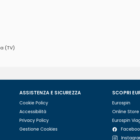
na (TV)
ASSISTENZA E SICUREZZA
SCOPRI EU
Cookie Policy
Eurospin
Accessibilità
Online Store
Privacy Policy
Eurospin Via
Gestione Cookies
Faceboo
Instagr