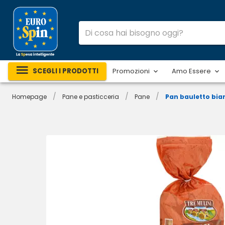
SCEGLI I PRODOTTI
Promozioni
Amo Essere
/
/
/
Homepage
Pane e pasticceria
Pane
Pan bauletto bia