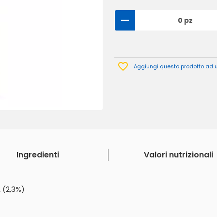
0 pz
Aggiungi questo prodotto ad un
Ingredienti
Valori nutrizionali
 (2,3%)