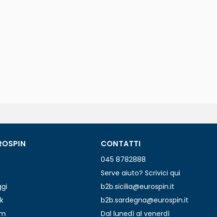
ROSPIN
CONTATTI
045 8782888
Serve aiuto? Scrivici qui
ggi
b2b.sicilia@eurospin.it
k
b2b.sardegna@eurospin.it
am
Dal lunedì al venerdì