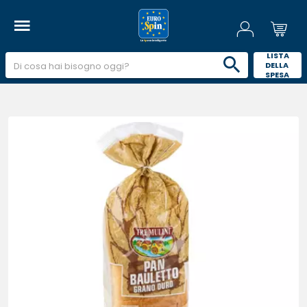
 LISTA 
DELLA 
SPESA 