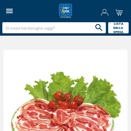
 LISTA 
DELLA 
SPESA 