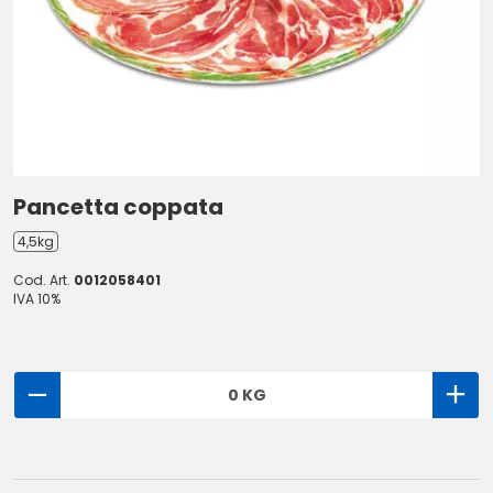
Pancetta coppata
4,5kg
Cod. Art.
0012058401
IVA 10%
0 KG