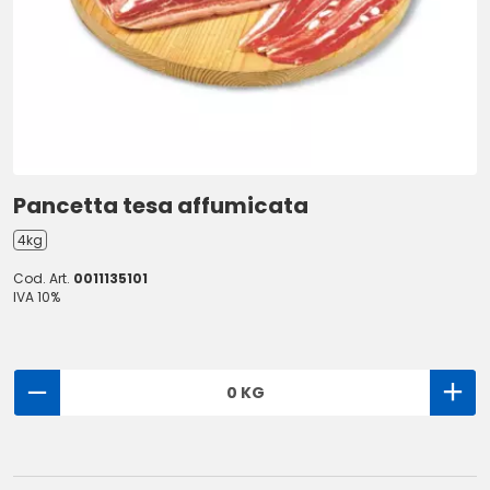
Pancetta tesa affumicata
4kg
Cod. Art.
0011135101
IVA 10%
0 KG