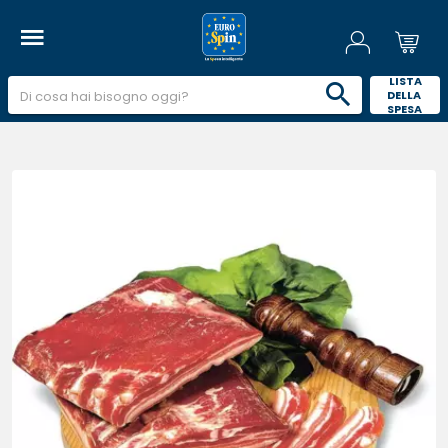
 LISTA 
DELLA 
SPESA 