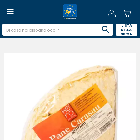
 LISTA 
DELLA 
SPESA 