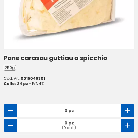
Pane carasau guttiau a spicchio
250g
Cod. Art.
0015049301
Collo: 24 pz -
IVA 4%
0 pz
0 pz
(0 colli)