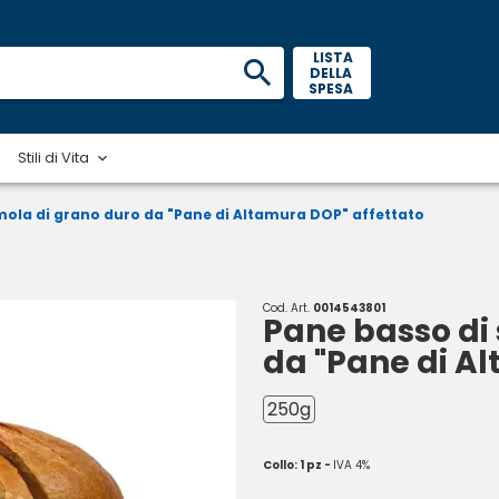
 LISTA 
DELLA 
SPESA 
Stili di Vita
mola di grano duro da "Pane di Altamura DOP" affettato
Cod. Art.
0014543801
Pane basso di
da "Pane di A
250g
Collo: 1 pz -
IVA 4%