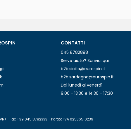
ROSPIN
CONTATTI
045 8782888
Serve aiuto? Scrivici qui
ggi
b2b.sicilia@eurospin.it
k
b2b.sardegna@eurospin.it
am
Dal lunedì al venerdì
9:00 - 13:30 e 14:30 - 17:30
(VR) - Fax +39 045 8782333 - Partita IVA 02536510239