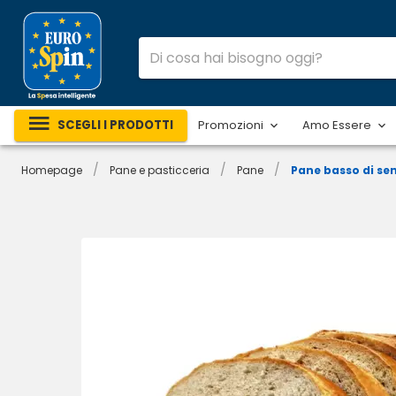
SCEGLI I PRODOTTI
Promozioni
Amo Essere
/
/
/
Homepage
Pane e pasticceria
Pane
Pane basso di se