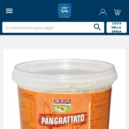
 LISTA 
DELLA 
SPESA 