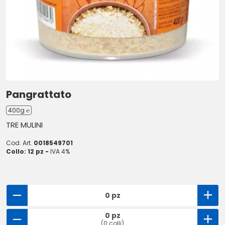
Pangrattato
400g ℮
TRE MULINI
Cod. Art.
0018549701
Collo: 12 pz -
IVA 4%
0 pz
0 pz
(0 colli)