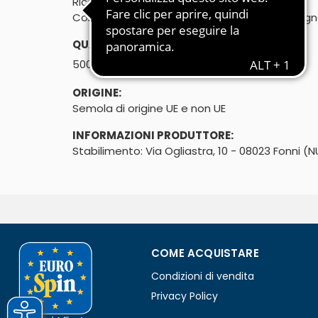
Ricetta Sarda
Condito con olio di oliva - Prodotto in Sardeg
QUANTITÀ:
℮
500g
ORIGINE:
Semola di origine UE e non UE
INFORMAZIONI PRODUTTORE:
Stabilimento: Via Ogliastra, 10 - 08023 Fonni (N
COME ACQUISTARE
Condizioni di vendita
Privacy Policy