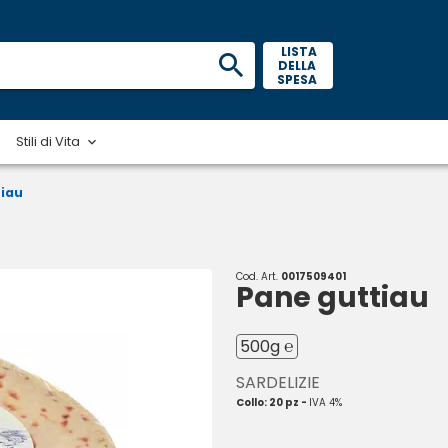
 LISTA 
DELLA 
SPESA 
Stili di Vita
tiau
Cod. Art.
0017509401
Pane guttiau
500g ℮
SARDELIZIE
Collo: 20 pz -
IVA 4%