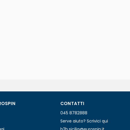
ROSPIN
CONTATTI
045 8782888
Serve aiuto? Scrivici qui
ggi
b2b.sicilia@eurospin.it