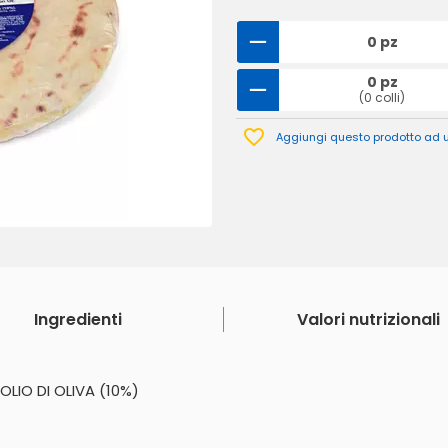
0 pz
0 pz
(0 colli)
Aggiungi questo prodotto ad un
Ingredienti
Valori nutrizionali
LIO DI OLIVA (10%)