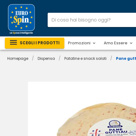
SCEGLI I PRODOTTI
Promozioni
Amo Essere
/
/
/
Homepage
Dispensa
Patatine e snack salati
Pane gut