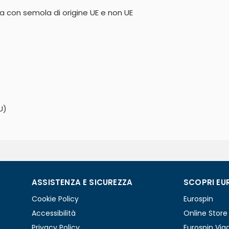
na con semola di origine UE e non UE
U)
ASSISTENZA E SICUREZZA
SCOPRI EU
Cookie Policy
Eurospin
Accessibilità
Online Store
Privacy Policy
Eurospin Via