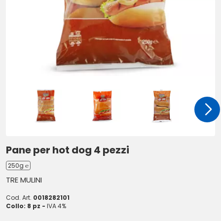
Pane per hot dog 4 pezzi
250g ℮
TRE MULINI
Cod. Art.
0018282101
Collo: 8 pz -
IVA 4%