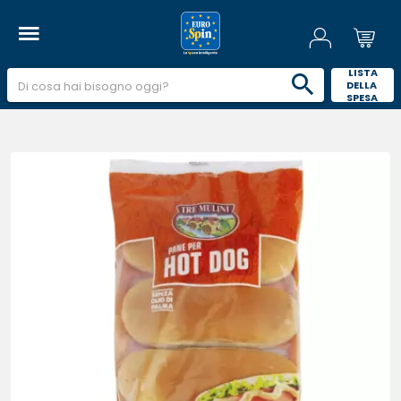
 LISTA 
DELLA 
SPESA 