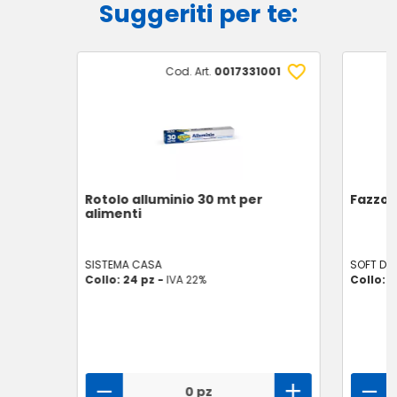
Suggeriti per te:
Cod. Art.
0017331001
Rotolo alluminio 30 mt per
Fazzole
alimenti
SISTEMA CASA
SOFT DR
Collo: 24 pz -
IVA 22%
Collo: 8
0 pz