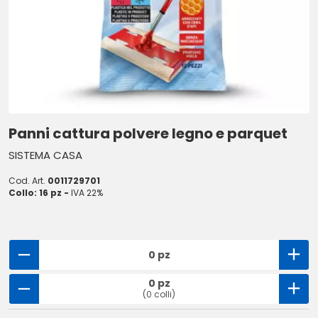
Panni cattura polvere legno e parquet
SISTEMA CASA
Cod. Art.
0011729701
Collo: 16 pz -
IVA 22%
0 pz
0 pz
(0 colli)