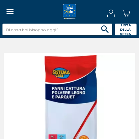
 LISTA 
DELLA 
SPESA 