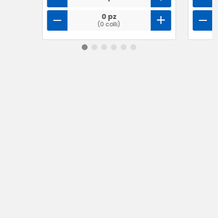
0 pz
(0 colli)