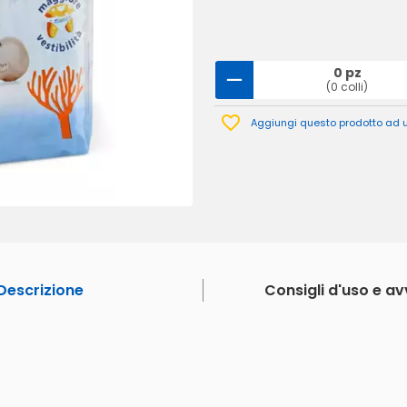
0 pz
(0 colli)
Aggiungi questo prodotto ad un
Descrizione
Consigli d'uso e a