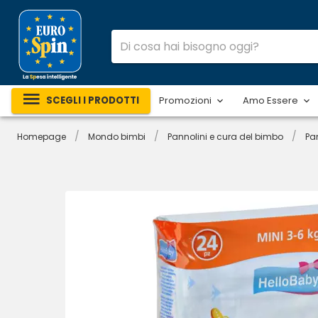
SCEGLI I PRODOTTI
Promozioni
Amo Essere
/
/
/
Homepage
Mondo bimbi
Pannolini e cura del bimbo
Pa