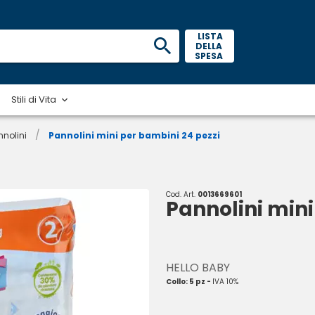
 LISTA 
DELLA 
SPESA 
Stili di Vita
/
nnolini
Pannolini mini per bambini 24 pezzi
Cod. Art.
0013669601
Pannolini mini
HELLO BABY
Collo: 5 pz -
IVA 10%