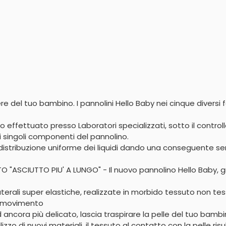
e del tuo bambino. I pannolini Hello Baby nei cinque diversi f
ffettuato presso Laboratori specializzati, sotto il control
i singoli componenti del pannolino.

tribuzione uniforme dei liquidi dando una conseguente sen
SCIUTTO PIU' A LUNGO" - Il nuovo pannolino Hello Baby, graz
erali super elastiche, realizzate in morbido tessuto non tes
i movimento

ncora più delicato, lascia traspirare la pelle del tuo bambi
izzo di nuovi materiali, il tessuto al contatto con la pelle