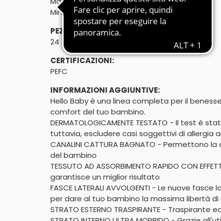
Maggiore vestibilità
Mini 3-6 Kg - taglia 2
PEZZI:
24
CERTIFICAZIONI:
PEFC
INFORMAZIONI AGGIUNTIVE:
Hello Baby è una linea completa per il benesser
comfort del tuo bambino.

DERMATOLOGICAMENTE TESTATO - Il test è stato e
tuttavia, escludere casi soggettivi di allergia a
CANALINI CATTURA BAGNATO - Permettono la dis
del bambino

TESSUTO AD ASSORBIMENTO RAPIDO CON EFFETTO "A
garantisce un miglior risultato

FASCE LATERALI AVVOLGENTI - Le nuove fasce lat
per dare al tuo bambino la massima libertà d
STRATO ESTERNO TRASPIRANTE - Traspirante ed a
STRATO INTERNO ULTRA MORBIDO - Grazie all'util