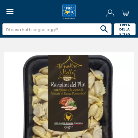
 LISTA 
DELLA 
SPESA 