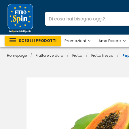
SCEGLI I PRODOTTI
Promozioni
Amo Essere
/
/
/
/
Homepage
Frutta e verdura
Frutta
Frutta fresca
Pa