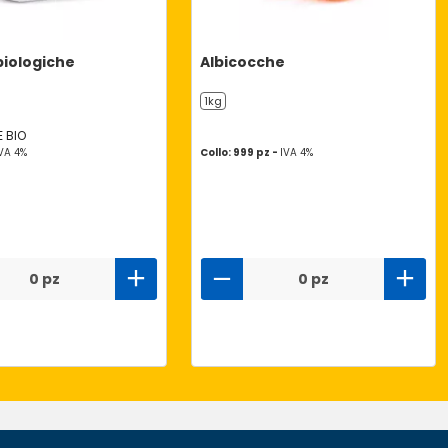
iologiche
Albicocche
1kg
 BIO
VA 4%
Collo: 999 pz -
IVA 4%
0 pz
0 pz