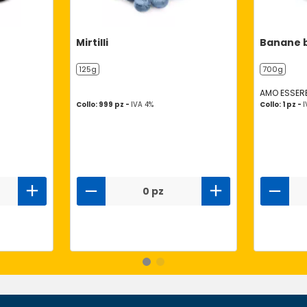
Mirtilli
Banane b
125g
700g
AMO ESSERE
Collo: 999 pz -
IVA 4%
Collo: 1 pz -
I
0 pz