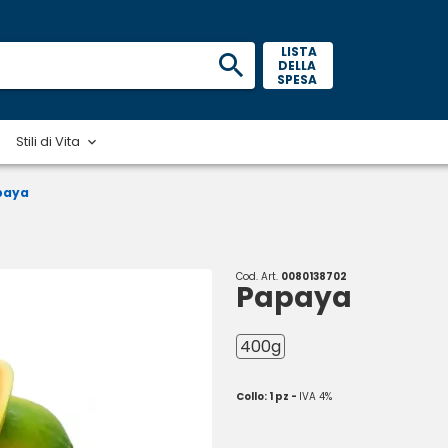
 LISTA 
DELLA 
SPESA 
Stili di Vita
paya
Cod. Art.
0080138702
Papaya
400g
Collo: 1 pz -
IVA 4%