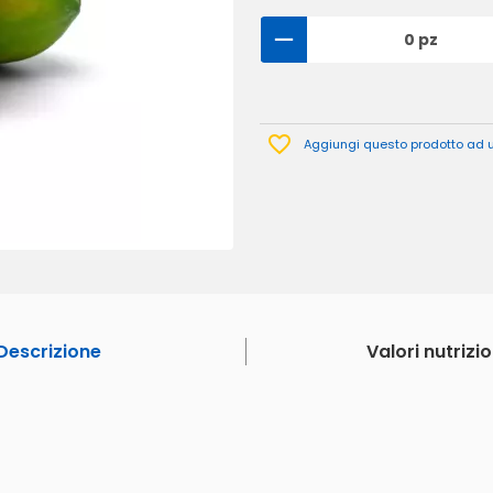
0 pz
Aggiungi questo prodotto ad un
Descrizione
Valori nutrizio