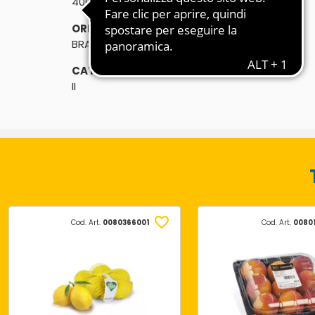
400g
ORIGINE:
BRASILE
CATEGORIA:
II
Cod. Art.
0080366001
Cod. Art.
0080