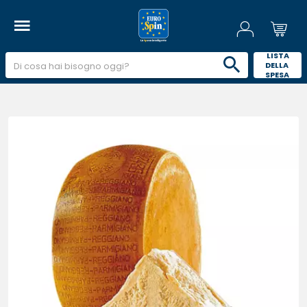
 LISTA 
DELLA 
SPESA 