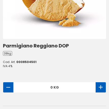
Parmigiano Reggiano DOP
38kg
Cod. Art.
0008504501
IVA 4%
0 KG