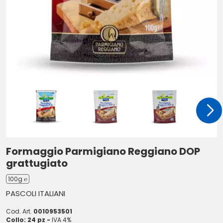
Formaggio Parmigiano Reggiano DOP
grattugiato
100g ℮
PASCOLI ITALIANI
Cod. Art.
0010953501
Collo: 24 pz -
IVA 4%