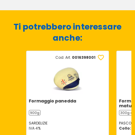
Ti potrebbero interessare
anche:
Cod. Art.
0016398001
Formaggio panedda
Formag
matur
900g
300g ℮
SARDELIZIE
PASCOLI 
IVA 4%
Collo: 1