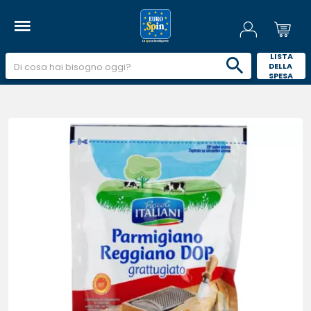
 LISTA 
DELLA 
SPESA 