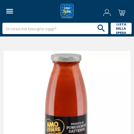
 LISTA 
DELLA 
SPESA 