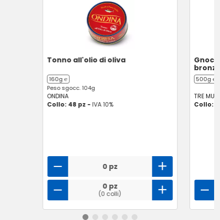
Tonno all'olio di oliva
Gnocche
bronz
160g ℮
500g ℮
Peso sgocc. 104g
ONDINA
TRE MULI
Collo: 48 pz -
IVA 10%
Collo: 8
0 pz
0 pz
(0 colli)