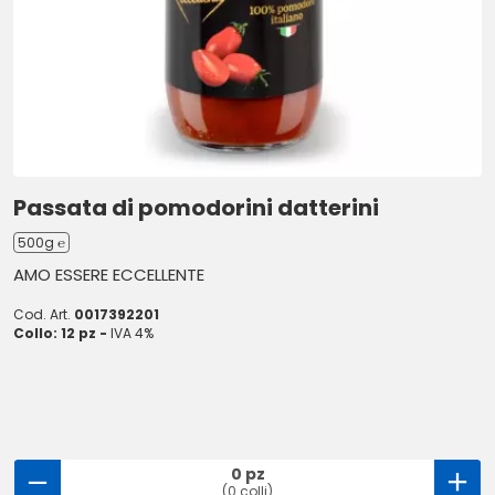
Passata di pomodorini datterini
500g ℮
AMO ESSERE ECCELLENTE
Cod. Art.
0017392201
Collo: 12 pz -
IVA 4%
0 pz
(0 colli)