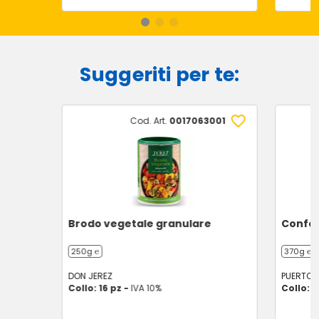
Suggeriti per te:
Cod. Art.
0017063001
Brodo vegetale granulare
Confet
250g ℮
370g ℮
DON JEREZ
PUERTOS
Collo: 16 pz -
IVA 10%
Collo: 8