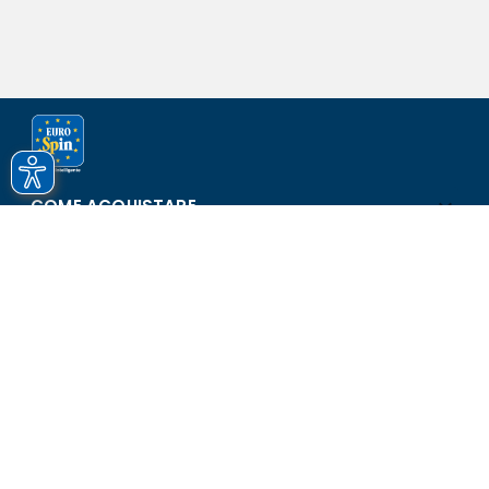
COME ACQUISTARE
ASSISTENZA E SICUREZZA
SCOPRI EUROSPIN
CONTATTI
Eurospin Italia S.p.A. in collaborazione con le altre società del
gruppo - Via Campalto 3/d - 37036 San Martino Buon Albergo