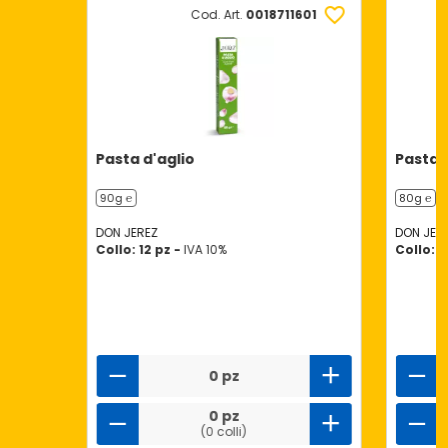
Cod. Art.
0018711601
Pasta d'aglio
Pasta d
90g ℮
80g ℮
DON JEREZ
DON JER
Collo: 12 pz -
IVA 10%
Collo: 1
0 pz
0 pz
(0 colli)