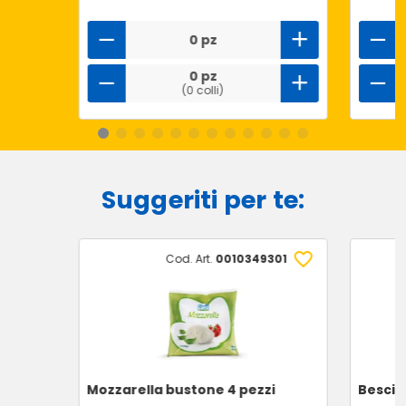
0 pz
0 pz
(0 colli)
Suggeriti per te:
Cod. Art.
0010349301
Mozzarella bustone 4 pezzi
Bescia