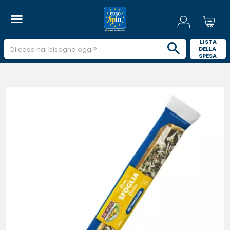
 LISTA 
DELLA 
SPESA 