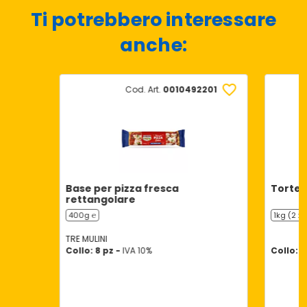
Ti potrebbero interessare
anche:
Cod. Art.
0010492201
Base per pizza fresca
Tortell
rettangolare
400g ℮
1kg (2 x
TRE MULINI
Collo: 8 pz -
IVA 10%
Collo: 8