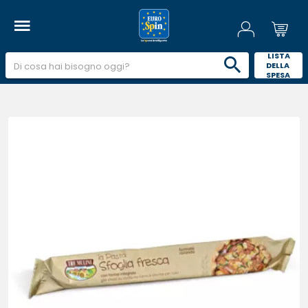
 LISTA 
DELLA 
SPESA 