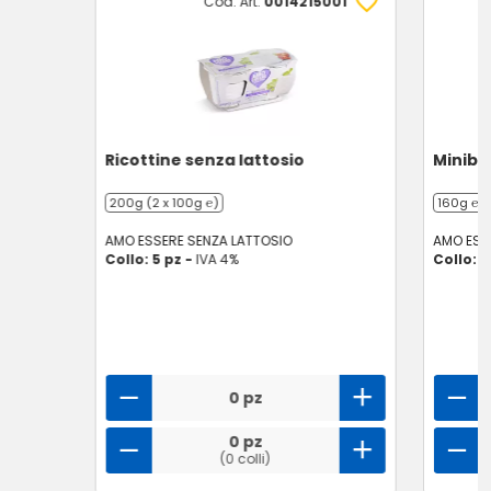
Cod. Art.
0014215001
Ricottine senza lattosio
Minibur
200g (2 x 100g ℮)
160g ℮
AMO ESSERE SENZA LATTOSIO
AMO ESS
Collo: 5 pz -
IVA 4%
Collo: 8
0 pz
0 pz
(0 colli)