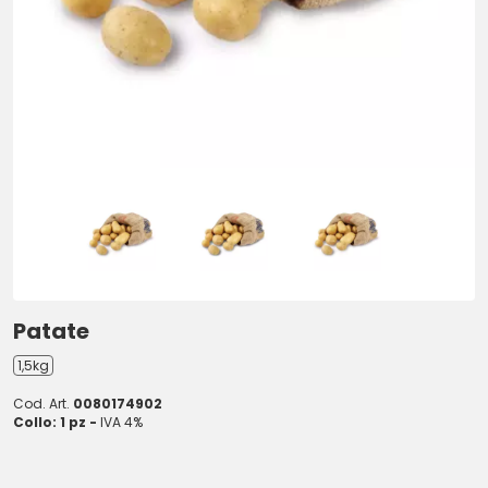
Patate
1,5kg
Cod. Art.
0080174902
Collo: 1 pz -
IVA 4%