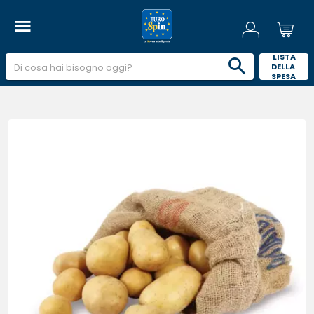
 LISTA 
DELLA 
SPESA 