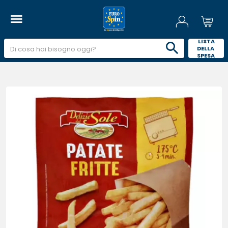
 LISTA 
DELLA 
SPESA 