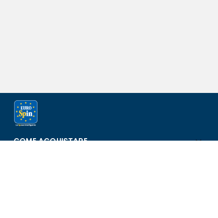
COME ACQUISTARE
ASSISTENZA E SICUREZZA
SCOPRI EUROSPIN