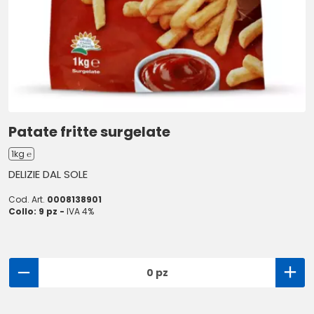
Patate fritte surgelate
1kg ℮
DELIZIE DAL SOLE
Cod. Art.
0008138901
Collo: 9 pz -
IVA 4%
0 pz