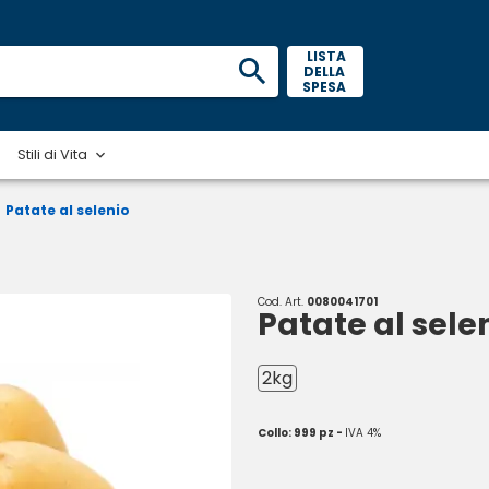
 LISTA 
DELLA 
SPESA 
Stili di Vita
Patate al selenio
Cod. Art.
0080041701
Patate al sele
2kg
Collo: 999 pz -
IVA 4%