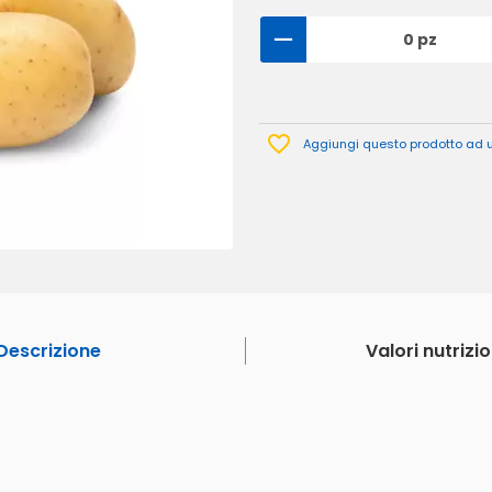
0 pz
Aggiungi questo prodotto ad un
Descrizione
Valori nutrizio