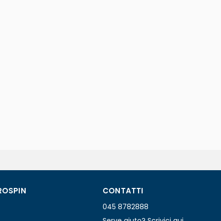
ROSPIN
CONTATTI
045 8782888
Serve aiuto? Scrivici qui