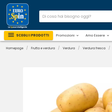
SCEGLI I PRODOTTI
Promozioni
Amo Essere
/
/
/
/
Homepage
Frutta e verdura
Verdura
Verdura fresca